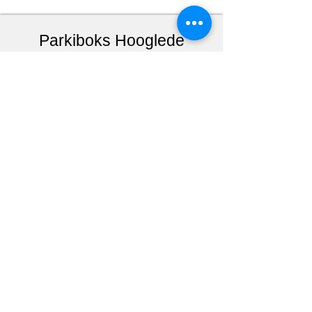
Parkiboks Hooglede
Boxing Team Houtland
West-Vlaanderen (BE)
Meer info
Parkiboks Poperinge
Boksclub Poperinge
West-Vlaanderen (BE)